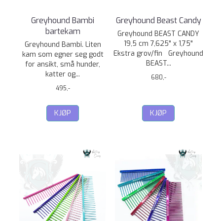
Greyhound Bambi
Greyhound Beast Candy
bartekam
Greyhound BEAST CANDY
19,5 cm 7,625" x 1,75"
Greyhound Bambi. Liten
Ekstra grov/fin Greyhound
kam som egner seg godt
BEAST...
for ansikt, små hunder,
katter og...
680,-
495,-
KJØP
KJØP