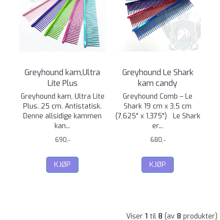
Greyhound kam,Ultra
Greyhound Le Shark
Lite Plus
kam candy
Greyhound kam, Ultra Lite
Greyhound Comb – Le
Plus. 25 cm. Antistatisk.
Shark 19 cm x 3,5 cm
Denne allsidige kammen
(7,625" x 1,375") Le Shark
kan...
er...
690,-
680,-
KJØP
KJØP
Viser
1
til
8
(av
8
produkter)