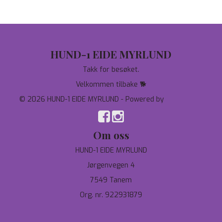
HUND-1 EIDE MYRLUND
Takk for besøket.
Velkommen tilbake 🐕
© 2026 HUND-1 EIDE MYRLUND - Powered by
Mystore.no
Om oss
HUND-1 EIDE MYRLUND
Jørgenvegen 4
7549 Tanem
Org. nr. 922931879
97744190
salg@hund-1.no