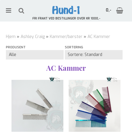
0,-
FRI FRAKT VED BESTILLINGER OVER KR 1000,-
Hjem
»
Ashley Craig
»
Kammer/børster
»
AC Kammer
PRODUSENT
SORTERING
Nullstill
Trykk ENTER for å søke
AC Kammer