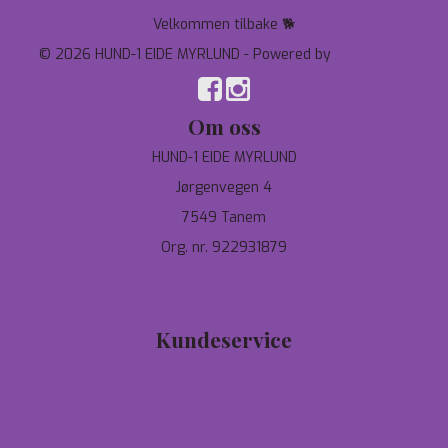
Velkommen tilbake 🐕
© 2026 HUND-1 EIDE MYRLUND - Powered by
Mystore.no
Om oss
HUND-1 EIDE MYRLUND
Jørgenvegen 4
7549 Tanem
Org. nr. 922931879
97744190
salg@hund-1.no
Kundeservice
Tilbud
Personvern
Om oss