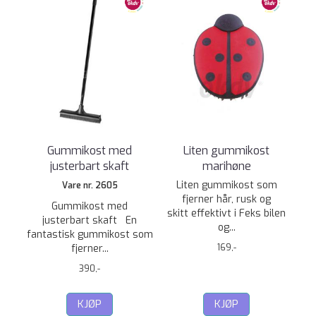
Gummikost med
Liten gummikost
justerbart skaft
marihøne
Liten gummikost som
Vare nr. 2605
fjerner hår, rusk og
Gummikost med
skitt effektivt i Feks bilen
justerbart skaft En
og...
fantastisk gummikost som
fjerner...
169,-
390,-
KJØP
KJØP