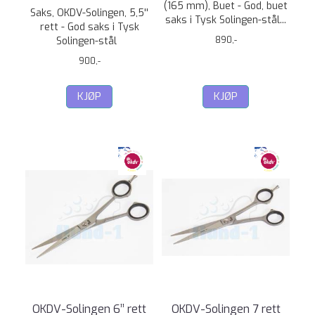
(165 mm), Buet - God, buet
Saks, OKDV-Solingen, 5,5''
saks i Tysk Solingen-stål...
rett - God saks i Tysk
Solingen-stål
890,-
900,-
KJØP
KJØP
OKDV-Solingen 6’’ rett
OKDV-Solingen 7 rett