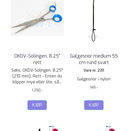
OKDV-Solingen, 8.25"
Galgesnor medium 55
rett
cm rund svart
Saks, OKDV-Solingen, 8.25"
Vare nr. 2311
(210 mm), Rett - Enten du
Galgesnor i nylon
klipper mye eller lite, så...
149,-
1.290,-
KJØP
KJØP