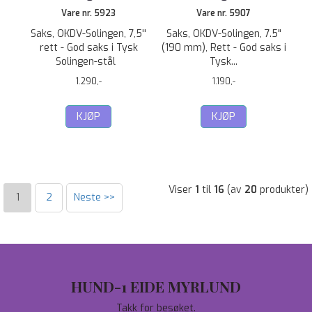
Vare nr. 5923
Vare nr. 5907
Saks, OKDV-Solingen, 7,5''
Saks, OKDV-Solingen, 7.5"
rett - God saks i Tysk
(190 mm), Rett - God saks i
Solingen-stål
Tysk...
1.290,-
1.190,-
KJØP
KJØP
Viser
1
til
16
(av
20
produkter)
1
2
Neste >>
HUND-1 EIDE MYRLUND
Takk for besøket.