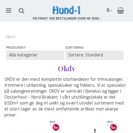
0,-
FRI FRAKT VED BESTILLINGER OVER KR 1000,-
Hjem
PRODUSENT
SORTERING
Nullstill
Trykk ENTER for å søke
Okdv
OKDV er den mest komplette storhandelen for trimsalonger,
trimmere i utdanning, spesialsaker og fokkers. Vi er spesialist
på salonginnretninger. OKDV er sentralt i Benelux og ligger i
Oosterhout – Nord-Brabant. I vårt utstillingslokale er det
650m² som gir deg et unikt og svært utvidet sortiment med
et stort lager av de mest omfattende artikler mot skarpe
priser.