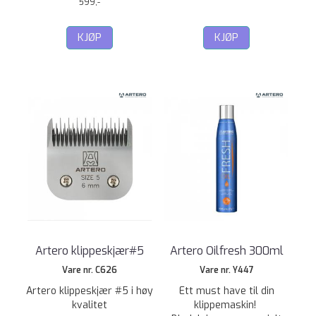
599,-
KJØP
KJØP
Artero klippeskjær#5
Artero Oilfresh 300ml
Vare nr. C626
Vare nr. Y447
Artero klippeskjær #5 i høy
Ett must have til din
kvalitet
klippemaskin!