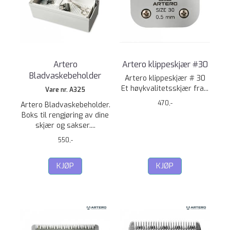
Artero
Artero klippeskjær #30
Bladvaskebeholder
Artero klippeskjær # 30
Et høykvalitetsskjær fra...
Vare nr. A325
470,-
Artero Bladvaskebeholder.
Boks til rengjøring av dine
skjær og sakser....
550,-
KJØP
KJØP