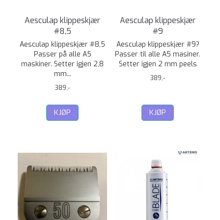
Aesculap klippeskjær
Aesculap klippeskjær
#8,5
#9
Aesculap klippeskjær #8,5
Aesculap klippeskjær #9?
Passer på alle A5
Passer til alle A5 masiner.
maskiner. Setter igjen 2,8
Setter igjen 2 mm peels
mm...
389,-
389,-
KJØP
KJØP