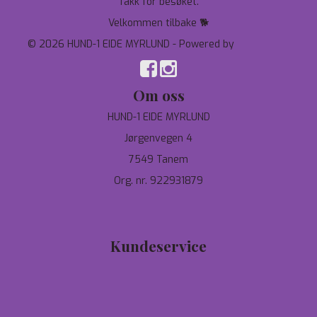
Takk for besøket.
Velkommen tilbake 🐕
© 2026 HUND-1 EIDE MYRLUND - Powered by
Mystore.no
Om oss
HUND-1 EIDE MYRLUND
Jørgenvegen 4
7549 Tanem
Org. nr. 922931879
97744190
salg@hund-1.no
Kundeservice
Tilbud
Personvern
Om oss