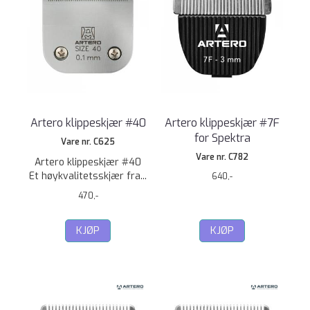
Artero klippeskjær #40
Artero klippeskjær #7F
for Spektra
Vare nr. C625
Vare nr. C782
Artero klippeskjær #40
Et høykvalitetsskjær fra...
640,-
470,-
KJØP
KJØP