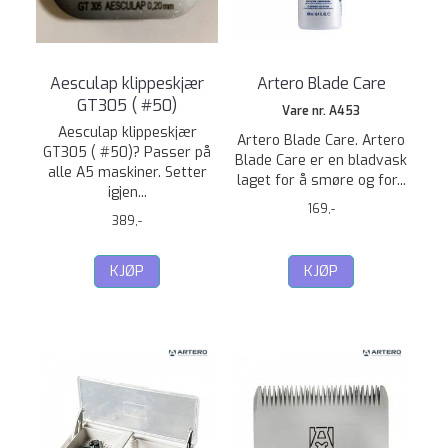
Aesculap klippeskjær
Artero Blade Care
GT305 ( #50)
Vare nr. A453
Aesculap klippeskjær
Artero Blade Care. Artero
GT305 ( #50)? Passer på
Blade Care er en bladvask
alle A5 maskiner. Setter
laget for å smøre og for...
igjen...
169,-
389,-
KJØP
KJØP