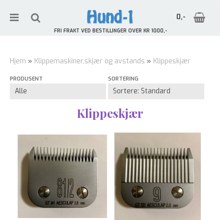
0,-
FRI FRAKT VED BESTILLINGER OVER KR 1000,-
Hjem
»
Klippemaskiner,skjær og avstands
»
Klippeskjær
PRODUSENT
SORTERING
Nullstill
Trykk ENTER for å søke
Klippeskjær