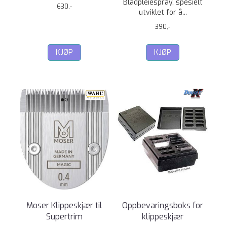
Bladpleiespray, spesielt
630,-
utviklet for å...
390,-
KJØP
KJØP
Moser Klippeskjær til
Oppbevaringsboks for
Supertrim
klippeskjær