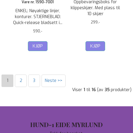
Oppbevaringsboks for
Vare nr. 1590-7001
klippeskjær. Med plass til
ENKEL: Nøyaktige linjer,
10 skjær
konturer. STJERNEBLAD:
Quick-release bladsett i...
299,-
590,-
KJØP
KJØP
1
2
3
Neste >>
Viser
1
til
16
(av
35
produkter)
HUND-1 EIDE MYRLUND