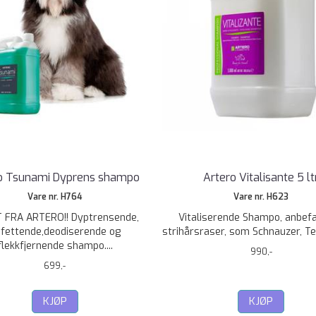
o Tsunami Dyprens shampo
Artero Vitalisante 5 lt
Vare nr. H764
Vare nr. H623
 FRA ARTERO!! Dyptrensende,
Vitaliserende Shampo, anbefal
fettende,deodiserende og
strihårsraser, som Schnauzer, Terri
flekkfjernende shampo....
990,-
699,-
KJØP
KJØP