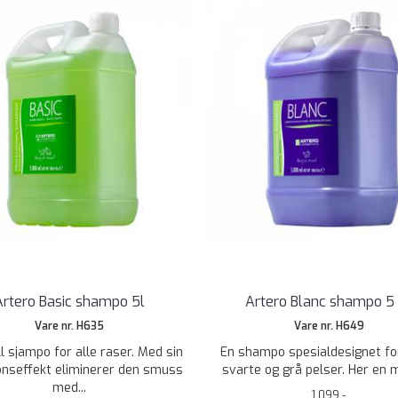
Artero Basic shampo 5l
Artero Blanc shampo 5 
Vare nr. H635
Vare nr. H649
ll sjampo for alle raser. Med sin
En shampo spesialdesignet for
nseffekt eliminerer den smuss
svarte og grå pelser. Her en m
med...
1.099,-