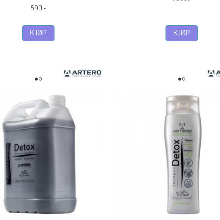
590,-
KJØP
KJØP