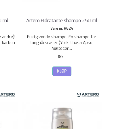
0 ml
Artero Hidratante shampo 250 ml
Vare nr. H624
 andre)!
Fuktgivende shampo, En shampo for
t karbon
langhårsraser (York, Lhasa Apso,
Malteser,...
189,-
KJØP