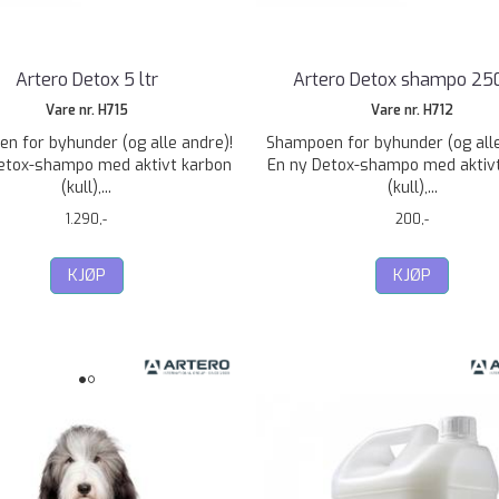
Artero Detox 5 ltr
Artero Detox shampo 25
Vare nr. H715
Vare nr. H712
n for byhunder (og alle andre)!
Shampoen for byhunder (og alle
etox-shampo med aktivt karbon
En ny Detox-shampo med aktiv
(kull),...
(kull),...
1.290,-
200,-
KJØP
KJØP