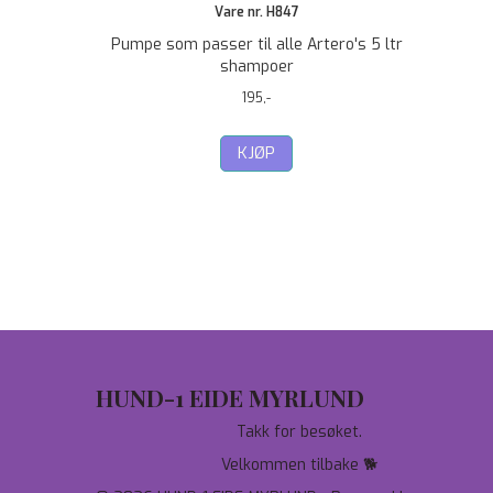
Vare nr. H847
Pumpe som passer til alle Artero's 5 ltr
shampoer
195,-
KJØP
HUND-1 EIDE MYRLUND
Takk for besøket.
Velkommen tilbake 🐕