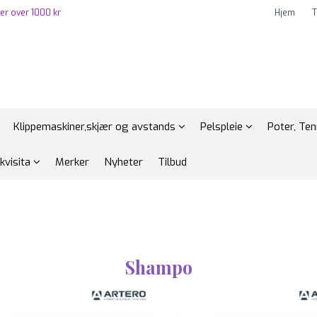
ger over 1000 kr
Hjem
T
Klippemaskiner,skjær og avstands
Pelspleie
Poter, Te
ekvisita
Merker
Nyheter
Tilbud
Shampo