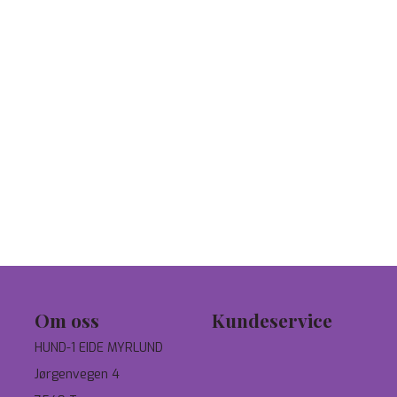
Om oss
Kundeservice
HUND-1 EIDE MYRLUND
Tilbud
Jørgenvegen 4
Personvern