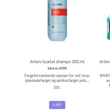
Artero Scarlet shampo 300 ml
Arter
Vare nr. H799
Fargeforsterkende sjampo for rød, brun,
NYHET
sjokoladefarget og aprikosfarget pels....
av
200,-
KJØP