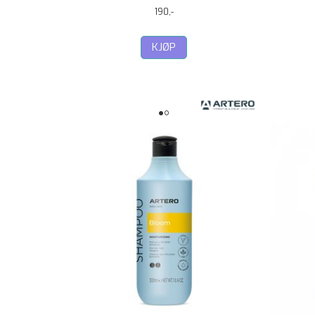
190,-
KJØP