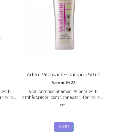
r
Artero Vitalisante shampo 250 ml
Vare nr. H622
es til
Vitaliserende Shampo, Anbefales til
er, o.l....
strihårsraser, som Schnauzer, Terrier, o.l....
179,-
KJØP