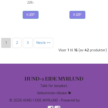
239,-
KJØP
KJØP
1
2
3
Neste >>
Viser
1
til
16
(av
42
produkter)
HUND-1 EIDE MYRLUND
Takk for besøket.
Velkommen tilbake 🐕
© 2026 HUND-1 EIDE MYRLUND - Powered by
Mystore.no