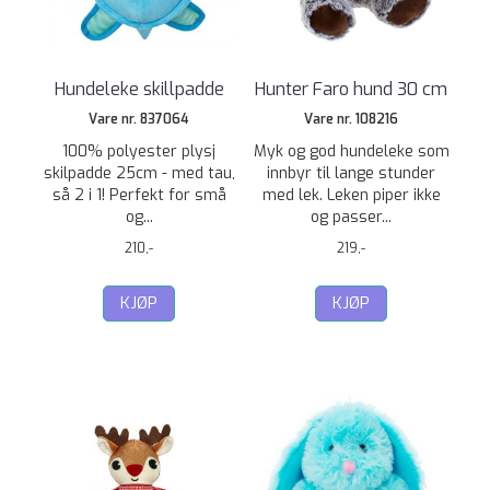
Hundeleke skillpadde
Hunter Faro hund 30 cm
Vare nr. 837064
Vare nr. 108216
100% polyester plysj
Myk og god hundeleke som
skilpadde 25cm - med tau,
innbyr til lange stunder
så 2 i 1! Perfekt for små
med lek. Leken piper ikke
og...
og passer...
210,-
219,-
KJØP
KJØP