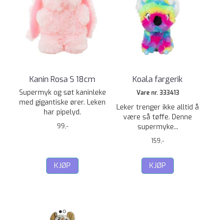
Kanin Rosa S 18cm
Koala fargerik
Supermyk og søt kaninleke
Vare nr. 333413
med gigantiske ører. Leken
Leker trenger ikke alltid å
har pipelyd.
være så tøffe. Denne
99,-
supermyke...
159,-
KJØP
KJØP