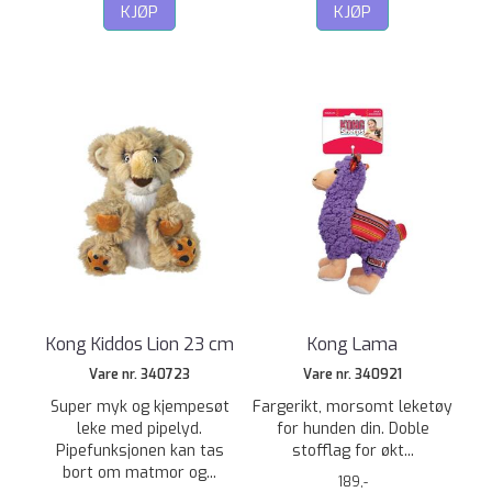
KJØP
KJØP
Kong Kiddos Lion 23 cm
Kong Lama
Vare nr. 340723
Vare nr. 340921
Super myk og kjempesøt
Fargerikt, morsomt leketøy
leke med pipelyd.
for hunden din. Doble
Pipefunksjonen kan tas
stofflag for økt...
bort om matmor og...
189,-