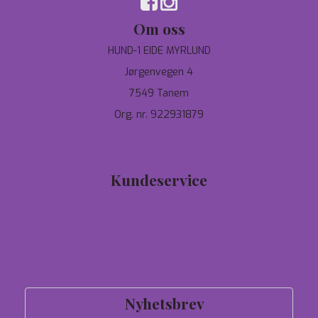
Om oss
HUND-1 EIDE MYRLUND
Jørgenvegen 4
7549 Tanem
Org. nr. 922931879
97744190
salg@hund-1.no
Kundeservice
Tilbud
Personvern
Om oss
Salgsbetingelser
Nyhetsbrev