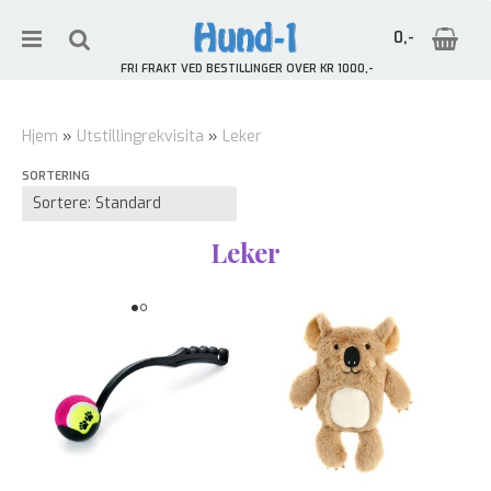
0,-
FRI FRAKT VED BESTILLINGER OVER KR 1000,-
Hjem
»
Utstillingrekvisita
»
Leker
SORTERING
Nullstill
Trykk ENTER for å søke
Leker