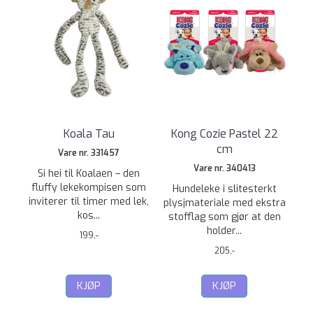
Koala Tau
Kong Cozie Pastel 22
cm
Vare nr. 331457
Vare nr. 340413
Si hei til Koalaen – den
fluffy lekekompisen som
Hundeleke i slitesterkt
inviterer til timer med lek,
plysjmateriale med ekstra
kos...
stofflag som gjør at den
holder...
199,-
205,-
KJØP
KJØP