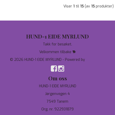
Viser
1
til
15
(av
15
produkter)
HUND-1 EIDE MYRLUND
Takk for besøket.
Velkommen tilbake 🐕
© 2026 HUND-1 EIDE MYRLUND - Powered by
Mystore.no
Om oss
HUND-1 EIDE MYRLUND
Jørgenvegen 4
7549 Tanem
Org. nr. 922931879