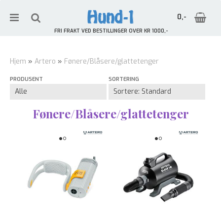
0,-
FRI FRAKT VED BESTILLINGER OVER KR 1000,-
Hjem
»
Artero
»
Fønere/Blåsere/glattetenger
PRODUSENT
SORTERING
Nullstill
Trykk ENTER for å søke
Fønere/Blåsere/glattetenger