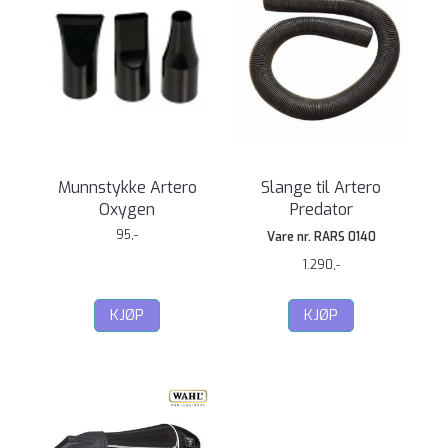
Munnstykke Artero
Slange til Artero
Oxygen
Predator
95,-
Vare nr. RARS 0140
1.290,-
KJØP
KJØP