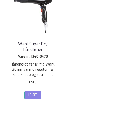
Wahl Super Dry
håndføner
Vare nr. 4340-0470
Håndholdt føner fra Wahl,
3trinn varme regulering,
kald knapp og totrinns...
890,-
KJØP