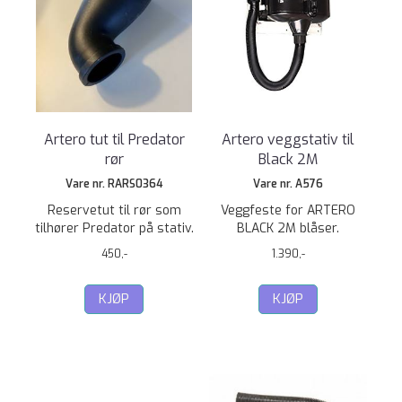
Artero tut til Predator
Artero veggstativ til
rør
Black 2M
Vare nr. RARS0364
Vare nr. A576
Reservetut til rør som
Veggfeste for ARTERO
tilhører Predator på stativ.
BLACK 2M blåser.
450,-
1.390,-
KJØP
KJØP