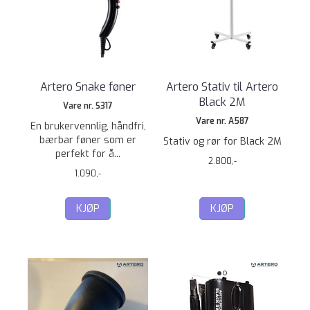
Artero Snake føner
Artero Stativ til Artero
Black 2M
Vare nr. S317
Vare nr. A587
En brukervennlig, håndfri,
bærbar føner som er
Stativ og rør for Black 2M
perfekt for å...
2.800,-
1.090,-
KJØP
KJØP