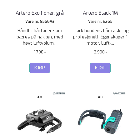
Artero Exo Føner, grå
Artero Black 1M
Vare nr. S566A3
Vare nr. S265
Håndfri hårføner som
Tørk hundens hår raskt og
bæres på nakken, med
profesjonelt. Egenskaper 1
høyt luftvolum...
motor. Luft-...
1.790,-
2.990,-
KJØP
KJØP