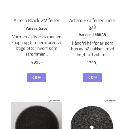
Artero Black 2M føner
Artero Exo føner mørk
grå
Vare nr. S267
Vare nr. S566A5
Varmen aktiveres med en
knapp og temperaturen vil
Håndfri hårføner som
stige etter hvert som
bæres på nakken, med
strømmen...
høyt luftvolum...
4.990,-
1.790,-
KJØP
KJØP