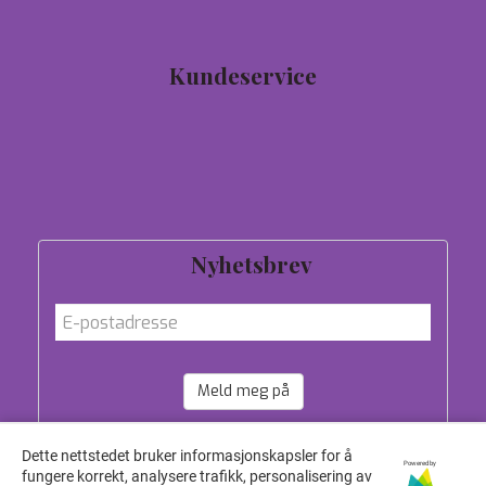
97744190
salg@hund-1.no
Kundeservice
Tilbud
Personvern
Om oss
Salgsbetingelser
Nyhetsbrev
Meld meg på
Dette nettstedet bruker informasjonskapsler for å
Powered by
fungere korrekt, analysere trafikk, personalisering av