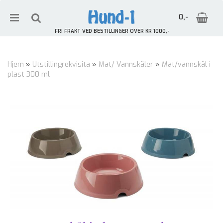
0,-
FRI FRAKT VED BESTILLINGER OVER KR 1000,-
Hjem
»
Utstillingrekvisita
»
Mat/ Vannskåler
»
Mat/vannskål i
plast 300 ml
Nullstill
Trykk ENTER for å søke