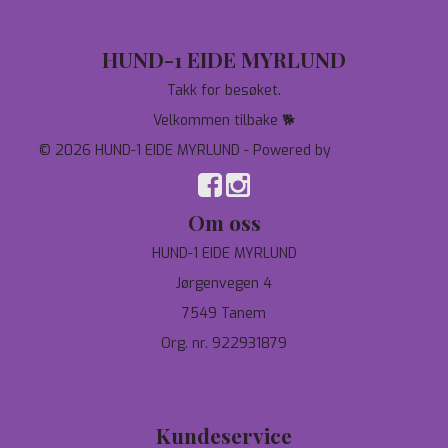
HUND-1 EIDE MYRLUND
Takk for besøket.
Velkommen tilbake 🐕
© 2026 HUND-1 EIDE MYRLUND - Powered by
Mystore.no
Om oss
HUND-1 EIDE MYRLUND
Jørgenvegen 4
7549 Tanem
Org. nr. 922931879
97744190
salg@hund-1.no
Kundeservice