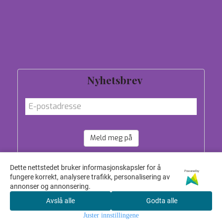
Tilbud
Personvern
Om oss
Salgsbetingelser
Nyhetsbrev
Meld meg på
Dette nettstedet bruker informasjonskapsler for å
Powered by
fungere korrekt, analysere trafikk, personalisering av
annonser og annonsering.
Avslå alle
Godta alle
Juster innstillingene
© 2026 HUND-1 EIDE MYRLUND - Powered by
Mystore.no